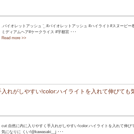
.バイオレットアッシュ ¨̮ .#バイオレットアッシュ #ハイライト#スヌーピー巻
ミディアムヘア#ケークライス #宇都宮 ･･･
Read more >>
手入れがしやすい!color:ハイライトを入れて伸びても
cut:自然に内に入りやすく手入れがしやすい!color:ハイライトを入れて伸び
気になりに くい!@kawasaki__j ･･･