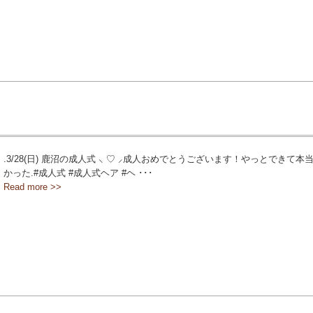
.3/28(日) 鹿沼の成人式 ⸜ ♡ ⸝成人おめでとうございます！やっとできて本
かった️.#成人式 #成人式ヘア #ヘ ･･･
Read more >>