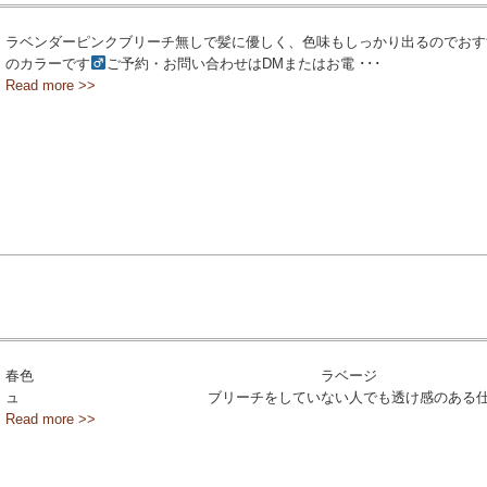
ラベンダーピンクブリーチ無しで髪に優しく、色味もしっかり出るのでおす
のカラーです‍
ご予約・お問い合わせはDMまたはお電 ･･･
Read more >>
色
春色 ラベージ
ュ️ ブリーチをしていない人でも透け感のある仕 ･
Read more >>