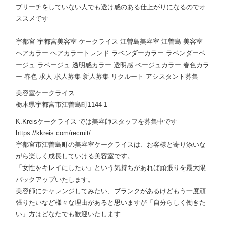
ブリーチをしていない人でも透け感のある仕上がりになるのでオ
ススメです
宇都宮 宇都宮美容室 ケークライス 江曽島美容室 江曽島 美容室
ヘアカラー ヘアカラートレンド ラベンダーカラー ラベンダーベ
ージュ ラベージュ 透明感カラー 透明感 ベージュカラー 春色カラ
ー 春色 求人 求人募集 新人募集 リクルート アシスタント募集
美容室ケークライス
栃木県宇都宮市江曽島町1144-1
K.Kreisケークライス では美容師スタッフを募集中です
https://kkreis.com/recruit/
宇都宮市江曽島町の美容室ケークライスは、お客様と寄り添いな
がら楽しく成長していける美容室です。
「女性をキレイにしたい」という気持ちがあれば頑張りを最大限
バックアップいたします。
美容師にチャレンジしてみたい、ブランクがあるけどもう一度頑
張りたいなど様々な理由があると思いますが「自分らしく働きた
い」方はどなたでも歓迎いたします