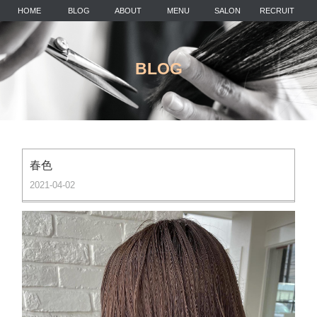
HOME
BLOG
ABOUT
MENU
SALON
RECRUIT
BLOG
春色
2021-04-02