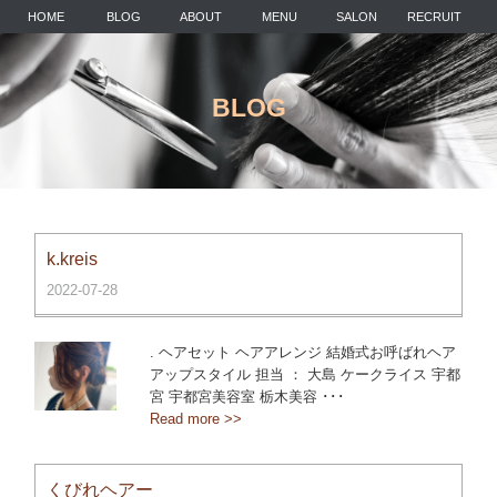
HOME
BLOG
ABOUT
MENU
SALON
RECRUIT
BLOG
k.kreis
2022-07-28
. ヘアセット ヘアアレンジ 結婚式お呼ばれヘア
アップスタイル 担当 ： 大島 ケークライス 宇都
宮 宇都宮美容室 栃木美容 ･･･
Read more >>
くびれヘアー