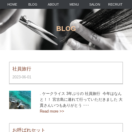
HOME
BLOG
ABOUT
MENU
SALON
RECRUIT
BLOG
社員旅行 ︎
2023-06-01
. ケークライス 3年ぶりの 社員旅行 ︎ 今年はなん
と！！ 宮古島に連れて行っていただきました️‍ 大
貫さんいつもありがとう ･･･
Read more >>
お呼ばれセット