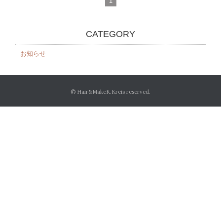
1
CATEGORY
お知らせ
© Hair&MakeK.Kreis reserved.