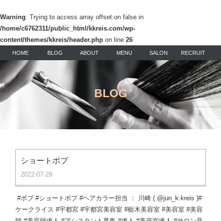
Warning
: Trying to access array offset on false in
/home/c6762311/public_html/kkreis.com/wp-
content/themes/kkreis/header.php
on line
26
HOME
BLOG
ABOUT
MENU
SALON
RECRUIT
BLOG
ショートボブ
2022-07-29
.#ボブ #ショートボブ #ヘアカラー担当 ： 川崎 ( @jun_k.kreis )#
ケークライス #宇都宮 #宇都宮美容室 #栃木美容室 #美容室 #美容
師 #美容師求人 #アシスタント募集 #求人 #美容室求人 #サロン見