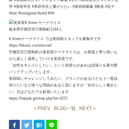
学 #美容学生 #美容学生と繋がりたい #美容師募集 #栃美 #足デ
#hair #instagood #ootd #f4f
栃木県宇都宮市江曽島町1144-1
K.Kreisケークライス では美容師スタッフを募集中です
https://kkreis.com/recruit/
宇都宮市江曽島町の美容室ケークライスは、お客様と寄り添いな
がら楽しく成長していける美容室です。
「女性をキレイにしたい」という気持ちがあれば頑張りを最大限
バックアップいたします。
美容師にチャレンジしてみたい、ブランクがあるけどもう一度頑
張りたいなど様々な理由があると思いますが「自分らしく働きた
い」方はどなたでも歓迎いたします
https://hairjob.jp/shop.php?id=1072
< PREV
BLOG一覧
NEXT >