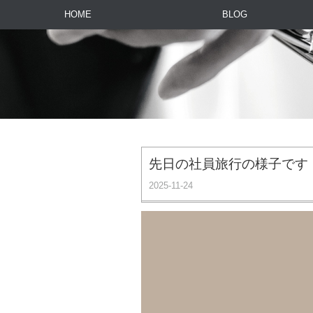
HOME
BLOG
先日の社員旅行の様子です
2025-11-24
動
画
プ
レ
ー
ヤ