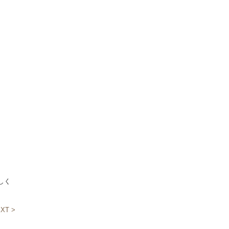
しく
XT >