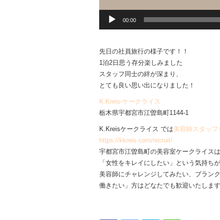
00:00
先日の社員旅行の様子です！！
1泊2日思う存分楽しみました
スタッフ同士の絆が深まり、
とても良い思い出になりました！
K.Kreis-ケークライス
栃木県宇都宮市江曽島町1144-1
K.Kreisケークライス では
美容師スタッフ
https://kkreis.com/recruit/
宇都宮市江曽島町の美容室ケークライス
「女性をキレイにしたい」という気持ち
美容師にチャレンジしてみたい、ブラン
働きたい」方はどなたでも歓迎いたしま