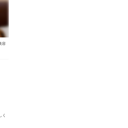
美容
しく