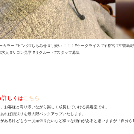
ンナーカラー #ピンク#ちらみせ #可愛い ！！！#ケークライス #宇都宮 #江曽島#
室求人 #サロン見学 #リクルート#スタッフ募集
→詳しくは
こちら
は、お客様と寄り添いながら楽しく成長していける美容室です。
があれば頑張りを最大限バックアップいたします。
クがあるけどもう一度頑張りたいなど様々な理由があると思いますが「自分ら
す