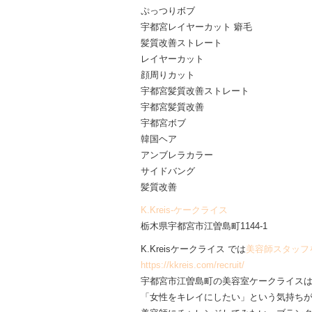
ぷっつりボブ
宇都宮レイヤーカット 癖毛
髪質改善ストレート
レイヤーカット
顔周りカット
宇都宮髪質改善ストレート
宇都宮髪質改善
宇都宮ボブ
韓国ヘア
アンブレラカラー
サイドバング
髪質改善
K.Kreis-ケークライス
栃木県宇都宮市江曽島町1144-1
K.Kreisケークライス では
美容師スタッフ
https://kkreis.com/recruit/
宇都宮市江曽島町の美容室ケークライス
「女性をキレイにしたい」という気持ち