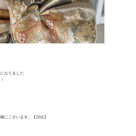
りになりました
！！
横にございます。【10台】