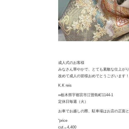
成人式のお客様️
みなさん華やかで、とても素敵な仕上が
改めて成人の皆様おめでとうございます
K.K reis
∞栃木県宇都宮市江曽島町1144-1
定休日毎週（火）
お車でお越しの際、駐車場はお店の正面と
“price
cut→4,400