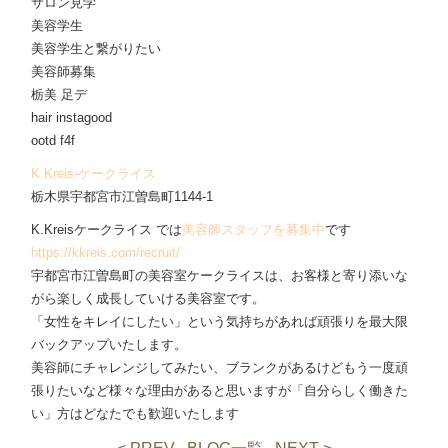
サロン見学
美容学生
美容学生と繋がりたい
美容師募集
栃美 足デ
hair instagood
ootd f4f
K.Kreis-ケークライス
栃木県宇都宮市江曽島町1144-1
K.Kreisケークライス では
美容師スタッフを募集中
です
https://kkreis.com/recruit/
宇都宮市江曽島町の美容室ケークライスは、お客様と寄り添いな
がら楽しく成長していける美容室です。
「女性をキレイにしたい」という気持ちがあれば頑張りを最大限
バックアップいたします。
美容師にチャレンジしてみたい、ブランクがあるけどもう一度頑
張りたいなど様々な理由があると思いますが「自分らしく働きた
い」方はどなたでも歓迎いたします