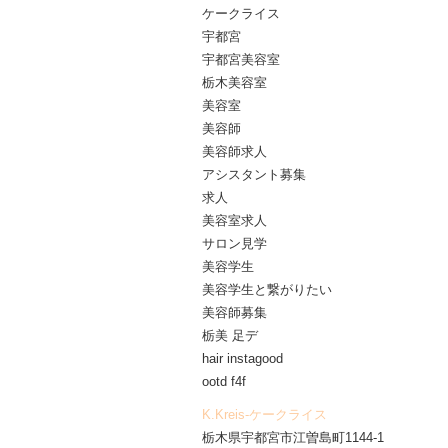
ケークライス
宇都宮
宇都宮美容室
栃木美容室
美容室
美容師
美容師求人
アシスタント募集
求人
美容室求人
サロン見学
美容学生
美容学生と繋がりたい
美容師募集
栃美 足デ
hair instagood
ootd f4f
K.Kreis-ケークライス
栃木県宇都宮市江曽島町1144-1