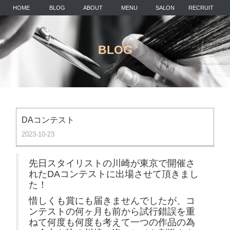
HOME
BLOG
ABOUT
MENU
SALON
RECRUIT
BLOG
DAコンテスト
2023-10-23
先日スタイリストの川崎が東京で開催さ
れた
DA
コンテストに出場させて頂きまし
た！
惜しくも賞にも届きませんでしたが、コ
ンテストの何ヶ月も前から試行錯誤を重
ねて何度も何度も考えて一つの作品の為