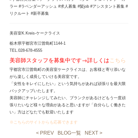
ラー #ラベンダーアッシュ #求人募集 #髪job #アシスタント募集 #
リクルート #新卒募集
美容室K.Kreis-ケークライス
栃木県宇都宮市江曽島町1144-1
TEL.028-678-4555
美容師スタッフを募集中です→詳しくは
こちら
宇都宮市江曽島町の美容室ケークライスは、お客様と寄り添いな
がら楽しく成長していける美容室です。
「女性をキレイにしたい」という気持ちがあれば頑張りを最大限
バックアップいたします。
美容師にチャレンジしてみたい、ブランクがあるけどもう一度頑
張りたいなど様々な理由があると思いますが「自分らしく働きた
い」方はどなたでも歓迎いたします
※こちらのサイトからも応募できます
< PREV
BLOG一覧
NEXT >