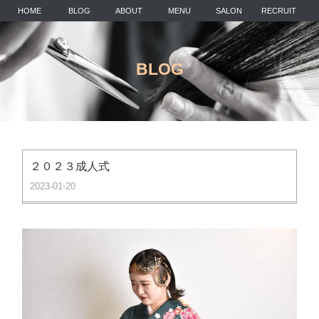
HOME
BLOG
ABOUT
MENU
SALON
RECRUIT
BLOG
２０２３成人式
2023-01-20