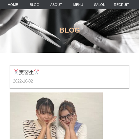
HOME
BLOG
ABOUT
MENU
SALON
RECRUIT
BLOG
実習生
2022-10-02